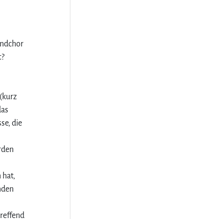
endchor
t?
(kurz
das
se, die
rden
 hat,
inden
treffend