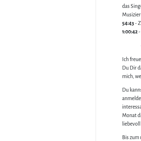
das Sing
Musizier
54:43
- 
1:00:42
-
Ich freu
Du Dir d
mich, w
Du kanns
anmelden
interess
Monat di
liebevol
Bis zum 