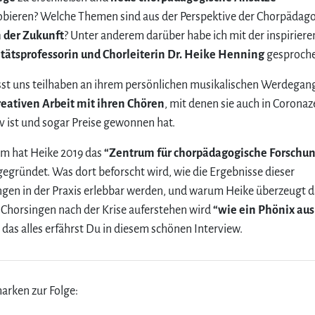
bieren? Welche Themen sind aus der Perspektive der Chorpädago
der Zukunft
? Unter anderem darüber habe ich mit der inspirier
itätsprofessorin und Chorleiterin Dr. Heike Henning
gesproch
sst uns teilhaben an ihrem persönlichen musikalischen Werdegan
reativen Arbeit mit ihren Chören
, mit denen sie auch in Coronaz
iv ist und sogar Preise gewonnen hat.
m hat Heike 2019 das
“Zentrum für chorpädagogische Forschu
egründet. Was dort beforscht wird, wie die Ergebnisse dieser
gen in der Praxis erlebbar werden, und warum Heike überzeugt da
 Chorsingen nach der Krise auferstehen wird
“wie ein Phönix aus
 das alles erfährst Du in diesem schönen Interview.
arken zur Folge: