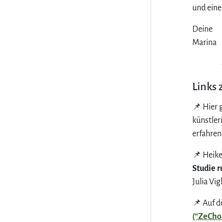
und eine
Deine
Marina
Links 
📌 Hier 
künstler
erfahren
📌 Heik
Studie 
Julia Vi
📌 Auf d
(“ZeCho