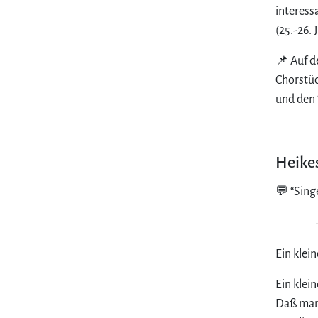
interess
(25.-26. 
📌 Auf 
Chorstüc
und den 
Heikes
💬 “Sing
Ein klei
Ein klein
Daß man 