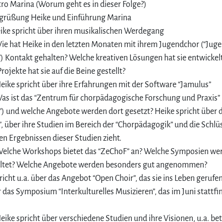
tro Marina (Worum geht es in dieser Folge?)
grüßung Heike und Einführung Marina
ike spricht über ihren musikalischen Werdegang
ie hat Heike in den letzten Monaten mit ihrem Jugendchor (“Jug
) Kontakt gehalten? Welche kreativen Lösungen hat sie entwickel
rojekte hat sie auf die Beine gestellt?
eike spricht über ihre Erfahrungen mit der Software “Jamulus”
as ist das “Zentrum für chorpädagogische Forschung und Praxis” 
) und welche Angebote werden dort gesetzt? Heike spricht über 
, über ihre Studien im Bereich der “Chorpädagogik” und die Schlüs
den Ergebnissen dieser Studien zieht.
Welche Workshops bietet das “ZeChoF” an? Welche Symposien we
altet? Welche Angebote werden besonders gut angenommen?
richt u.a. über das Angebot “Open Choir”, das sie ins Leben gerufen
 das Symposium “Interkulturelles Musizieren”, das im Juni stattf
eike spricht über verschiedene Studien und ihre Visionen, u.a. be