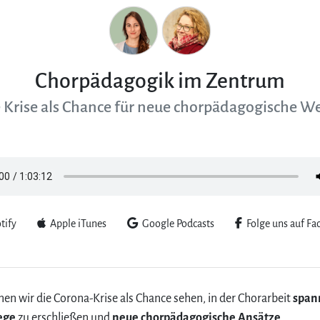
Chorpädagogik im Zentrum
 Krise als Chance für neue chorpädagogische W
tify
Apple iTunes
Google Podcasts
Folge uns auf Fa
en wir die Corona-Krise als Chance sehen, in der Chorarbeit
span
ege
zu erschließen und
neue chorpädagogische Ansätze