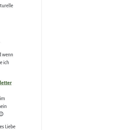
turelle
nd wenn
e ich
letter
 im
mein
 😊
es Liebe