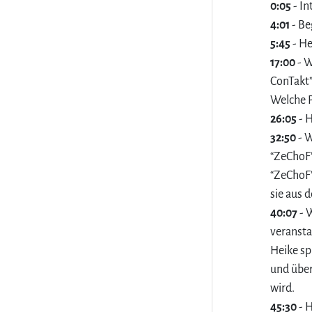
0:05
- In
4:01
- Be
5:45
- He
17:00
- W
ConTakt”
Welche P
26:05
- H
32:50
- W
“ZeChoF”
“ZeChoF”
sie aus 
40:07
- 
veranst
Heike sp
und über
wird.
45:30
- H