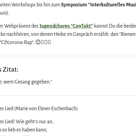
anten Workshops bis hin zum
Symposium “Interkulturelles Mus
Juni).
der Webpräsenz des
Jugendchores “ConTakt”
kannst Du die beide
ke nachhören, von denen Heike im Gespräch erzählt: den “Biene
“C(h)orona-Rap”. 😊👍🏻🎵
 Zitat:
e, wem Gesang gegeben.”
nes Lied (Marie von Ebner-Eschenbach)
es Lied! Wie geht’s nur an,
so lieb es haben kann,