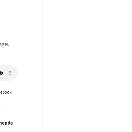
ege.
cebook!
nende