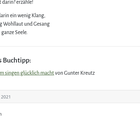
t darin? erzähle!
darin ein wenig Klang,
ig Wohllaut und Gesang
 ganze Seele.
s Buchtipp:
 singen glücklich macht
von Gunter Kreutz
i 2021
n