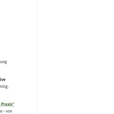
hung
tive
ning,
 Praxis”
s - von