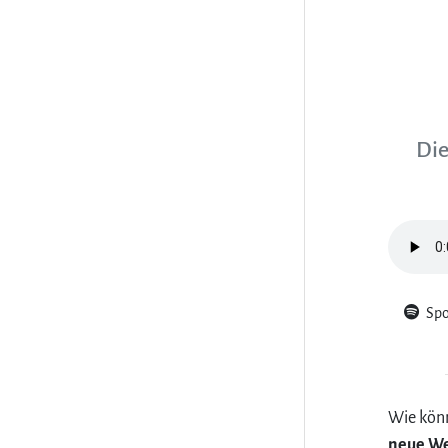
Die
Spo
Wie könn
neue W