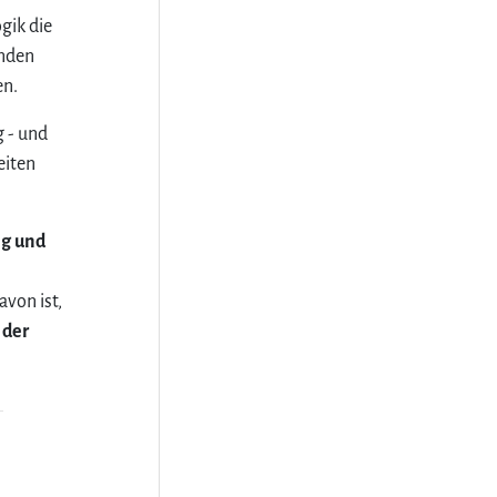
gik die
enden
en.
g - und
eiten
ng und
von ist,
 der