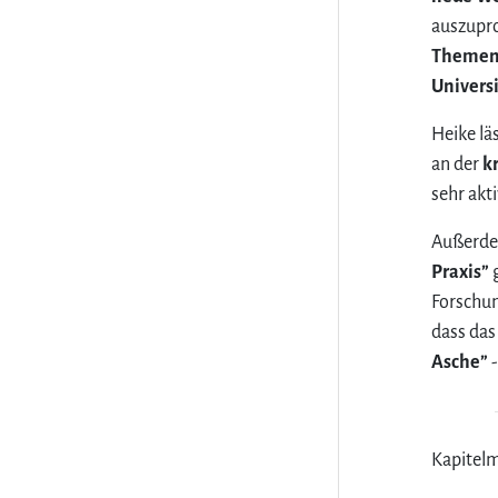
auszupro
Themen 
Univers
Heike lä
an der
k
sehr akt
Außerde
Praxis”
g
Forschun
dass das
Asche”
-
Kapitelm