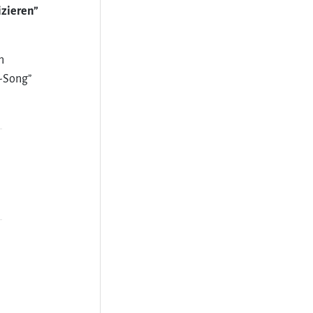
izieren”
n
n-Song”