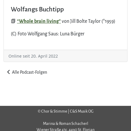
Wolfangs Buchtipp
📗
“Whole brain living”
von Jill Bolte Taylor (*1959)
(C) Foto Wolfgang Saus: Luna Bürger
Online seit 20. April 2022
Alle Podcast-Folgen
© Chor & Stimme | C&S Musik OG
Marina & Roman Schacherl
Wiener Straße 43c, 4490 St. Florian