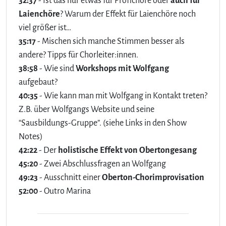
32:37
- Ist das nur etwas für Profichöre oder
auch für
Laienchöre
? Warum der Effekt für Laienchöre noch
viel größer ist…
35:17
- Mischen sich manche Stimmen besser als
andere? Tipps für Chorleiter:innen.
38:58
- Wie sind
Workshops mit Wolfgang
aufgebaut?
40:35
- Wie kann man mit Wolfgang in Kontakt treten?
Z.B. über Wolfgangs Website und seine
“Sausbildungs-Gruppe”. (siehe Links in den Show
Notes)
42:22
- Der
holistische Effekt von Obertongesang
45:20
- Zwei Abschlussfragen an Wolfgang
49:23
- Ausschnitt einer
Oberton-Chorimprovisation
52:00
- Outro Marina